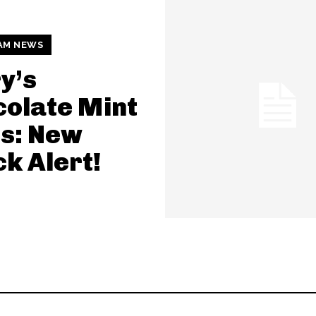
AM NEWS
y’s
olate Mint
s: New
k Alert!